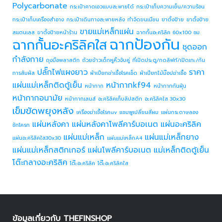
Polycarbonate
กระเป๋าคาดเอวแบบสะพายได้
กระเป๋าเก็บความเย็น/ความร้อน
กระเป๋าเก็บเครื่องสำอาง
กระเป๋าเดินทางสะพายหลัง
กำจัดขนเนียน
ขาตั้งป้าย
ขาตั้งป้าย
ขายแม่เหล็กแผ่น
สแตนเลส
ขาตั้งป้ายหน้าร้าน
ฉากกั้นอะคริลิค 60x100 ซม.
ฉากป้องกัน
ฉากกั้นอะคริลิคใส
ชุดออก
กำลังกาย
ถุงมือพลาสติก
ถ้วยข้าวเด็กหูหิ้วจับคู่
ที่เปิดประตู/กดลิฟท์/เปิดเกะ/กัน
ปลั๊กไฟแผงยาว
ราคา
การสัมผัส
ผ้าเปียกฆ่าเชื้อโรคเช็ด
ผ้าเปียกไม้ม๊อปฆ่าเชื้อ
แผ่นแม่เหล็กติดตู้เย็น
หน้ากากkf94
หน้ากาก
หน้ากากกันฝุ่น
หน้ากากอนามัย
หน้ากากเลนส์
อะคริลิคเก็บลิปสติก
อะคริลิคใส 30x30
เข็มขัดพยุงหลัง
เครื่องฆ่าเชื้อโรคuv
แชมพูเปลี่ยนสีผม
แผ่นกระดาษลอง
แผ่นหลังคา
แผ่นหลังคาโพลีคาร์บอเนต
แผ่นอะคริลิค
ชักโครก
แผ่นแม่เหล็ก
แผ่นแม่เหล็กยาง
แผ่นอะคริลิคใส30x30
แผ่นแม่เหล็กA4
แผ่นแม่เหล็กสติกเกอร์
แผ่นโพลีคาร์บอเนต
แม่เหล็กติดตู้เย็น
โต๊ะกลางอะคริลิค
โต๊ะอะคริลิค
โต๊ะอะคริลิคใส
ข้อมูลเกี่ยวกับ THEFINSHOP