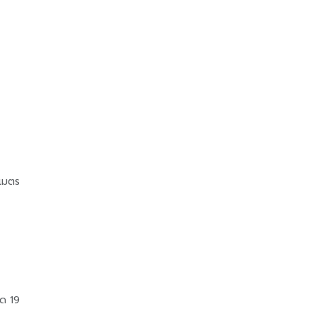
ิเมตร
ิด 19