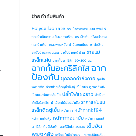
ป้ายกำกับสินค้า
Polycarbonate
กระเป๋าคาดเอวแบบสะพายได้
กระเป๋าเก็บความเย็น/ความร้อน
กระเป๋าเก็บเครื่องสำอาง
กระเป๋าเดินทางสะพายหลัง
กำจัดขนเนียน
ขาตั้งป้าย
ขายแม่
ขาตั้งป้ายสแตนเลส
ขาตั้งป้ายหน้าร้าน
เหล็กแผ่น
ฉากกั้นอะคริลิค 60x100 ซม.
ฉาก
ฉากกั้นอะคริลิคใส
น
,
ป้องกัน
ชุดออกกำลังกาย
ถุงมือ
พลาสติก
ถ้วยข้าวเด็กหูหิ้วจับคู่
ที่เปิดประตู/กดลิฟท์/
ปลั๊กไฟแผงยาว
เปิดเกะ/กันการสัมผัส
ผ้าเปียก
ราคาแผ่นแม่
ฆ่าเชื้อโรคเช็ด
ผ้าเปียกไม้ม๊อปฆ่าเชื้อ
เหล็กติดตู้เย็น
หน้ากากkf94
หน้ากาก
หน้ากากอนามัย
หน้ากากกันฝุ่น
หน้ากากเลนส์
เข็มขัด
อะคริลิคเก็บลิปสติก
อะคริลิคใส 30x30
พยุงหลัง
เครื่องฆ่าเชื้อโรคuv
แชมพูเปลี่ยนสีผม