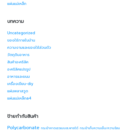
แผ่นแม่เหล็ก
บทความ
Uncategorized
ของใช้ภายในบ้าน
ความงามและของใช้ส่วนตัว
วัตถุดิบอาหาร
สินค้าอะคริลิค
อะคริลิคแปรรูป
อาหารและขนม
เครื่องเขียน-diy
แผ่นพลาสวูด
แผ่นแม่เหล็กa4
ป้ายกำกับสินค้า
Polycarbonate
กระเป๋าคาดเอวแบบสะพายได้
กระเป๋าเก็บความเย็น/ความร้อน