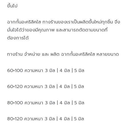
ขึ้นไป
ฉากกั้นอะคริลิคใส ทางร้านของเราเป็นผลิตขึ้นใหม่ทุกชิ้น จึง
มั่นใจได้ว่าของมีคุณภาพ และสามารถตัดตามขนาดที่
ต้องการได้
ทางร้าน จำหน่าย และ ผลิต ฉากกั้นอะคริลิคใส หลายขนาด
60×100 ความหนา 3 มิล | 4 มิล | 5 มิล
60×120 ความหนา 3 มิล | 4 มิล | 5 มิล
80×100 ความหนา 3 มิล | 4 มิล | 5 มิล
80×120 ความหนา 3 มิล | 4 มิล | 5 มิล