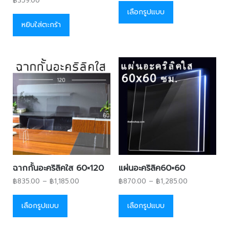
฿
359.00
เลือกรูปแบบ
หยิบใส่ตะกร้า
ฉากกั้นอะคริลิคใส 60×120
แผ่นอะคริลิค60×60
฿
835.00
–
฿
1,185.00
฿
870.00
–
฿
1,285.00
เลือกรูปแบบ
เลือกรูปแบบ