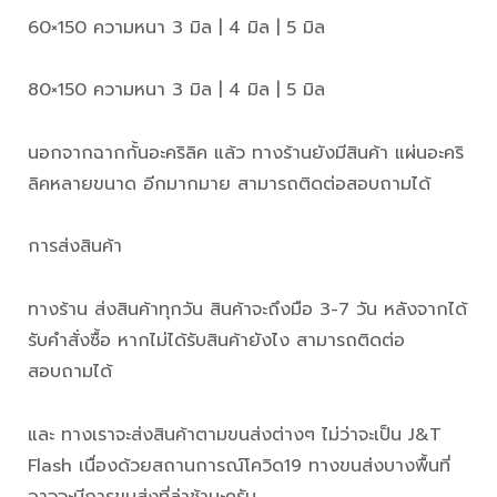
60×150 ความหนา 3 มิล | 4 มิล | 5 มิล
80×150 ความหนา 3 มิล | 4 มิล | 5 มิล
นอกจากฉากกั้นอะคริลิค แล้ว ทางร้านยังมีสินค้า แผ่นอะคริ
ลิคหลายขนาด อีกมากมาย สามารถติดต่อสอบถามได้
การส่งสินค้า
ทางร้าน ส่งสินค้าทุกวัน สินค้าจะถึงมือ 3-7 วัน หลังจากได้
รับคำสั่งซื้อ หากไม่ได้รับสินค้ายังไง สามารถติดต่อ
สอบถามได้
และ ทางเราจะส่งสินค้าตามขนส่งต่างๆ ไม่ว่าจะเป็น J&T
Flash เนื่องด้วยสถานการณ์โควิด19 ทางขนส่งบางพื้นที่
อาจจะมีการขนส่งที่ล่าช้านะครับ