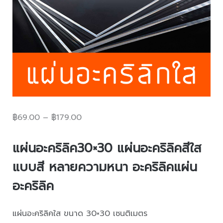
฿
69.00
–
฿
179.00
แผ่นอะคริลิค30×30
แผ่นอะคริลิคสีใส
แบบสี หลายความหนา อะคริลิคแผ่น
อะคริลิค
แผ่นอะคริลิคใส ขนาด 30×30 เซนติเมตร