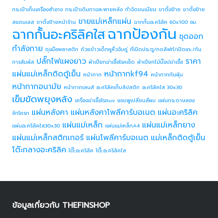
กระเป๋าเก็บเครื่องสำอาง
กระเป๋าเดินทางสะพายหลัง
กำจัดขนเนียน
ขาตั้งป้าย
ขาตั้งป้าย
ขายแม่เหล็กแผ่น
สแตนเลส
ขาตั้งป้ายหน้าร้าน
ฉากกั้นอะคริลิค 60x100 ซม.
ฉากป้องกัน
ฉากกั้นอะคริลิคใส
ชุดออก
กำลังกาย
ถุงมือพลาสติก
ถ้วยข้าวเด็กหูหิ้วจับคู่
ที่เปิดประตู/กดลิฟท์/เปิดเกะ/กัน
ปลั๊กไฟแผงยาว
ราคา
การสัมผัส
ผ้าเปียกฆ่าเชื้อโรคเช็ด
ผ้าเปียกไม้ม๊อปฆ่าเชื้อ
แผ่นแม่เหล็กติดตู้เย็น
หน้ากากkf94
หน้ากาก
หน้ากากกันฝุ่น
หน้ากากอนามัย
หน้ากากเลนส์
อะคริลิคเก็บลิปสติก
อะคริลิคใส 30x30
เข็มขัดพยุงหลัง
เครื่องฆ่าเชื้อโรคuv
แชมพูเปลี่ยนสีผม
แผ่นกระดาษลอง
แผ่นหลังคา
แผ่นหลังคาโพลีคาร์บอเนต
แผ่นอะคริลิค
ชักโครก
แผ่นแม่เหล็ก
แผ่นแม่เหล็กยาง
แผ่นอะคริลิคใส30x30
แผ่นแม่เหล็กA4
แผ่นแม่เหล็กสติกเกอร์
แผ่นโพลีคาร์บอเนต
แม่เหล็กติดตู้เย็น
โต๊ะกลางอะคริลิค
โต๊ะอะคริลิค
โต๊ะอะคริลิคใส
ข้อมูลเกี่ยวกับ THEFINSHOP