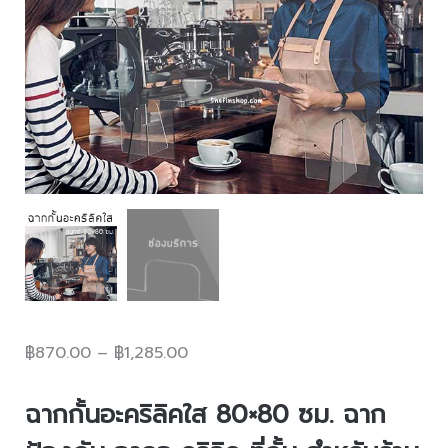
฿
870.00
–
฿
1,285.00
ฉากกั้นอะคริลิคใส
80×80 ซม. ฉาก