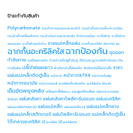
ป้ายกำกับสินค้า
Polycarbonate
กระเป๋าคาดเอวแบบสะพายได้
กระเป๋าเก็บความเย็น/ความร้อน
กระเป๋าเก็บเครื่องสำอาง
กระเป๋าเดินทางสะพายหลัง
กำจัดขนเนียน
ขาตั้งป้าย
ขาตั้งป้าย
ขายแม่เหล็กแผ่น
สแตนเลส
ขาตั้งป้ายหน้าร้าน
ฉากกั้นอะคริลิค 60x100 ซม.
ฉากป้องกัน
ฉากกั้นอะคริลิคใส
ชุดออก
กำลังกาย
ถุงมือพลาสติก
ถ้วยข้าวเด็กหูหิ้วจับคู่
ที่เปิดประตู/กดลิฟท์/เปิดเกะ/กัน
ปลั๊กไฟแผงยาว
ราคา
การสัมผัส
ผ้าเปียกฆ่าเชื้อโรคเช็ด
ผ้าเปียกไม้ม๊อปฆ่าเชื้อ
แผ่นแม่เหล็กติดตู้เย็น
หน้ากากkf94
หน้ากาก
หน้ากากกันฝุ่น
หน้ากากอนามัย
หน้ากากเลนส์
อะคริลิคเก็บลิปสติก
อะคริลิคใส 30x30
เข็มขัดพยุงหลัง
เครื่องฆ่าเชื้อโรคuv
แชมพูเปลี่ยนสีผม
แผ่นกระดาษลอง
แผ่นหลังคา
แผ่นหลังคาโพลีคาร์บอเนต
แผ่นอะคริลิค
ชักโครก
แผ่นแม่เหล็ก
แผ่นแม่เหล็กยาง
แผ่นอะคริลิคใส30x30
แผ่นแม่เหล็กA4
แผ่นแม่เหล็กสติกเกอร์
แผ่นโพลีคาร์บอเนต
แม่เหล็กติดตู้เย็น
โต๊ะกลางอะคริลิค
โต๊ะอะคริลิค
โต๊ะอะคริลิคใส