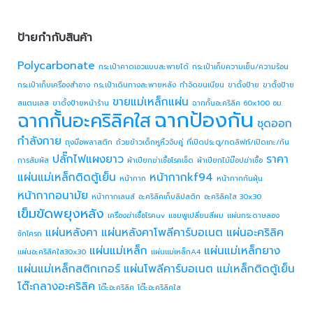
ป้ายกำกับสินค้า
Polycarbonate
กระเป๋าคาดเอวแบบสะพายได้
กระเป๋าเก็บความเย็น/ความร้อน
กระเป๋าเก็บเครื่องสำอาง
กระเป๋าเดินทางสะพายหลัง
กำจัดขนเนียน
ขาตั้งป้าย
ขาตั้งป้าย
ขายแม่เหล็กแผ่น
สแตนเลส
ขาตั้งป้ายหน้าร้าน
ฉากกั้นอะคริลิค 60x100 ซม.
ฉากป้องกัน
ฉากกั้นอะคริลิคใส
ชุดออก
กำลังกาย
ถุงมือพลาสติก
ถ้วยข้าวเด็กหูหิ้วจับคู่
ที่เปิดประตู/กดลิฟท์/เปิดเกะ/กัน
ปลั๊กไฟแผงยาว
ราคา
การสัมผัส
ผ้าเปียกฆ่าเชื้อโรคเช็ด
ผ้าเปียกไม้ม๊อปฆ่าเชื้อ
แผ่นแม่เหล็กติดตู้เย็น
หน้ากากkf94
หน้ากาก
หน้ากากกันฝุ่น
หน้ากากอนามัย
หน้ากากเลนส์
อะคริลิคเก็บลิปสติก
อะคริลิคใส 30x30
เข็มขัดพยุงหลัง
เครื่องฆ่าเชื้อโรคuv
แชมพูเปลี่ยนสีผม
แผ่นกระดาษลอง
แผ่นหลังคา
แผ่นหลังคาโพลีคาร์บอเนต
แผ่นอะคริลิค
ชักโครก
แผ่นแม่เหล็ก
แผ่นแม่เหล็กยาง
แผ่นอะคริลิคใส30x30
แผ่นแม่เหล็กA4
แผ่นแม่เหล็กสติกเกอร์
แผ่นโพลีคาร์บอเนต
แม่เหล็กติดตู้เย็น
โต๊ะกลางอะคริลิค
โต๊ะอะคริลิค
โต๊ะอะคริลิคใส