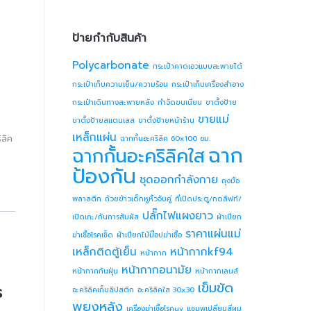
ป้ายกำกับสินค้า
Polycarbonate
กระเป๋าคาดเอวแบบสะพายได้
กระเป๋าเก็บความเย็น/ความร้อน
กระเป๋าเก็บเครื่องสำอาง
กระเป๋าเดินทางสะพายหลัง
กำจัดขนเนียน
ขาตั้งป้าย
ขายแม่
ขาตั้งป้ายสแตนเลส
ขาตั้งป้ายหน้าร้าน
เหล็กแผ่น
ิลิค
ฉากกั้นอะคริลิค 60x100 ซม.
ฉาก
ฉากกั้นอะคริลิคใส
ป้องกัน
ชุดออกกำลังกาย
ถุงมือ
พลาสติก
ถ้วยข้าวเด็กหูหิ้วจับคู่
ที่เปิดประตู/กดลิฟท์/
ปลั๊กไฟแผงยาว
เปิดเกะ/กันการสัมผัส
ผ้าเปียก
ราคาแผ่นแม่
ฆ่าเชื้อโรคเช็ด
ผ้าเปียกไม้ม๊อปฆ่าเชื้อ
เหล็กติดตู้เย็น
หน้ากากkf94
หน้ากาก
หน้ากากอนามัย
หน้ากากกันฝุ่น
หน้ากากเลนส์
เข็มขัด
ร
อะคริลิคเก็บลิปสติก
อะคริลิคใส 30x30
พยุงหลัง
เครื่องฆ่าเชื้อโรคuv
แชมพูเปลี่ยนสีผม