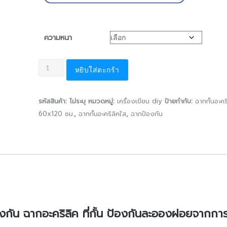
ความหนา
หยิบใส่ตะกร้า
รหัสสินค้า:
ไม่ระบุ
หมวดหมู่:
เครื่องเขียน diy
ป้ายกำกับ:
ฉากกั้นอะคร
60x120 ซม.
,
ฉากกั้นอะคริลิคใส
,
ฉากป้องกัน
กัน ฉากอะคริลิค ที่กั้น ป้องกันละอองฝอยจากกา