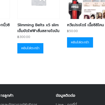
นิ้วซิ
Slimming Belts x5 slim
หวีแปรงไดร์ เนื้อซิลิโคน
เข็มขัดไฟฟ้าสั่นสลายไขมัน
฿
50.00
฿
300.00
หยิบใส่ตะกร้า
หยิบใส่ตะกร้า
การลูกค้า
ข้อมูลติดต่อ
่งและอัตราการให้บริการ
Line :
กดที่นี่