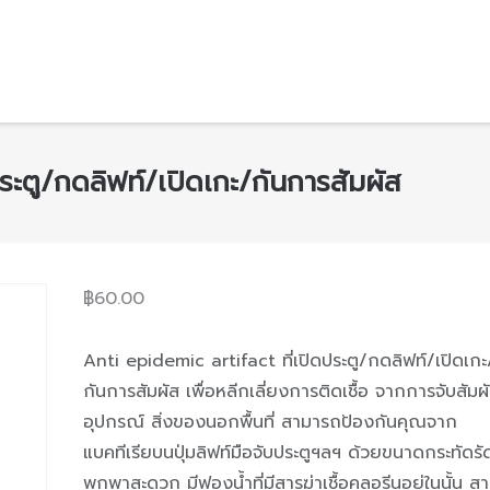
ระตู/กดลิฟท์/เปิดเกะ/กันการสัมผัส
฿
60.00
Anti epidemic artifact ที่เปิดประตู/กดลิฟท์/เปิดเกะ
กันการสัมผัส เพื่อหลีกเลี่ยงการติดเชื้อ จากการจับสัมผ
อุปกรณ์ สิ่งของนอกพื้นที่ สามารถป้องกันคุณจาก
แบคทีเรียบนปุ่มลิฟท์มือจับประตูฯลฯ ด้วยขนาดกระทัดรั
พกพาสะดวก มีฟองน้ำที่มีสารฆ่าเชื้อคลอรีนอยู่ในนั้น ส