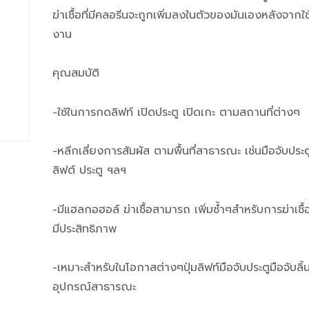
ฆ่าเชื้อที่มีคลอรีนจะถูกเพิ่มลงในตัวของมันเองหลังจากใช
งาน
คุณสมบัติ
-ใช้ในการกดลิฟท์ เปิดประตู เปิดเกะ ตามสถานที่ต่างๆ
-หลีกเลี่ยงการสัมผัส ตามพื้นที่สาธารณะ เช่นมือจับประต
ลิฟต์ ประตู ฯลฯ
-มีแฮลกอฮอล์ ฆ่าเชื้อสามารถ เพิ่มซ้ำๆสำหรับการฆ่าเชื้อท
มีประสิทธิภาพ
-เหมาะสำหรับในโอกาสต่างๆปุ่มลิฟท์มือจับประตูมือจับลิ้
อุปกรณ์สาธารณะ