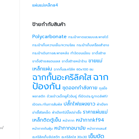
แผ่นแม่เหล็กa4
ป้ายกำกับสินค้า
Polycarbonate
กระเป๋าคาดเอวแบบสะพายได้
กระเป๋าเก็บความเย็น/ความร้อน
กระเป๋าเก็บเครื่องสำอาง
กระเป๋าเดินทางสะพายหลัง
กำจัดขนเนียน
ขาตั้งป้าย
ขายแม่
ขาตั้งป้ายสแตนเลส
ขาตั้งป้ายหน้าร้าน
เหล็กแผ่น
ฉากกั้นอะคริลิค 60x100 ซม.
ฉาก
ฉากกั้นอะคริลิคใส
ป้องกัน
ชุดออกกำลังกาย
ถุงมือ
พลาสติก
ถ้วยข้าวเด็กหูหิ้วจับคู่
ที่เปิดประตู/กดลิฟท์/
ปลั๊กไฟแผงยาว
เปิดเกะ/กันการสัมผัส
ผ้าเปียก
ราคาแผ่นแม่
ฆ่าเชื้อโรคเช็ด
ผ้าเปียกไม้ม๊อปฆ่าเชื้อ
เหล็กติดตู้เย็น
หน้ากากkf94
หน้ากาก
หน้ากากอนามัย
กะ/
หน้ากากกันฝุ่น
หน้ากากเลนส์
เข็มขัด
อะคริลิคเก็บลิปสติก
อะคริลิคใส 30x30