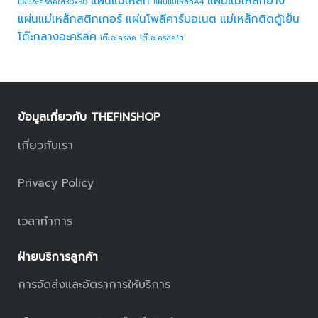
แผ่นแม่เหล็ก
แผ่นแม่เหล็กยาง
แผ่นอะคริลิคใส30x30
แผ่นแม่เหล็กA4
แผ่นแม่เหล็กสติกเกอร์
แผ่นโพลีคาร์บอเนต
แม่เหล็กติดตู้เย็น
โต๊ะกลางอะคริลิค
โต๊ะอะคริลิค
โต๊ะอะคริลิคใส
ข้อมูลเกี่ยวกับ THEFINSHOP
เกี่ยวกับเรา
Privacy Policy
เวลาทำการ
ฝ่ายบริการลูกค้า
การจัดส่งและอัตราการให้บริการ