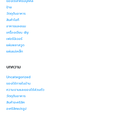
ของใช้สำหรับบุคคล
ป้าย
วัตถุดิบอาหาร
สินค้าไอที
อาหารและขนม
เครื่องเขียน diy
เฟอร์นิเจอร์
แผ่นพลาสวูด
แผ่นแม่เหล็ก
บทความ
Uncategorized
ของใช้ภายในบ้าน
ความงามและของใช้ส่วนตัว
วัตถุดิบอาหาร
สินค้าอะคริลิค
อะคริลิคแปรรูป