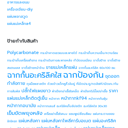
อาหารและขนม
เครื่องเขียน-diy
แผ่นพลาสวูด
แผ่นแม่เหล็กa4
ป้ายกำกับสินค้า
Polycarbonate
กระเป๋าคาดเอวแบบสะพายได้
กระเป๋าเก็บความเย็น/ความร้อน
กระเป๋าเก็บเครื่องสำอาง
กระเป๋าเดินทางสะพายหลัง
กำจัดขนเนียน
ขาตั้งป้าย
ขาตั้งป้าย
ขายแม่เหล็กแผ่น
สแตนเลส
ขาตั้งป้ายหน้าร้าน
ฉากกั้นอะคริลิค 60x100 ซม.
ฉากป้องกัน
ฉากกั้นอะคริลิคใส
ชุดออก
กำลังกาย
ถุงมือพลาสติก
ถ้วยข้าวเด็กหูหิ้วจับคู่
ที่เปิดประตู/กดลิฟท์/เปิดเกะ/กัน
ปลั๊กไฟแผงยาว
ราคา
การสัมผัส
ผ้าเปียกฆ่าเชื้อโรคเช็ด
ผ้าเปียกไม้ม๊อปฆ่าเชื้อ
แผ่นแม่เหล็กติดตู้เย็น
หน้ากากkf94
หน้ากาก
หน้ากากกันฝุ่น
หน้ากากอนามัย
หน้ากากเลนส์
อะคริลิคเก็บลิปสติก
อะคริลิคใส 30x30
เข็มขัดพยุงหลัง
เครื่องฆ่าเชื้อโรคuv
แชมพูเปลี่ยนสีผม
แผ่นกระดาษลอง
แผ่นหลังคา
แผ่นหลังคาโพลีคาร์บอเนต
แผ่นอะคริลิค
ชักโครก