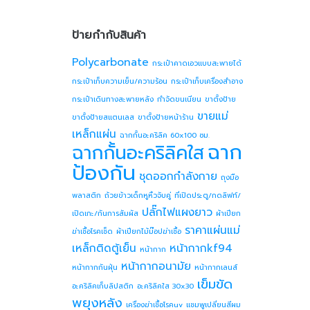
ป้ายกำกับสินค้า
Polycarbonate
กระเป๋าคาดเอวแบบสะพายได้
กระเป๋าเก็บความเย็น/ความร้อน
กระเป๋าเก็บเครื่องสำอาง
กระเป๋าเดินทางสะพายหลัง
กำจัดขนเนียน
ขาตั้งป้าย
ขายแม่
ขาตั้งป้ายสแตนเลส
ขาตั้งป้ายหน้าร้าน
เหล็กแผ่น
ฉากกั้นอะคริลิค 60x100 ซม.
ฉาก
ฉากกั้นอะคริลิคใส
ป้องกัน
ชุดออกกำลังกาย
ถุงมือ
พลาสติก
ถ้วยข้าวเด็กหูหิ้วจับคู่
ที่เปิดประตู/กดลิฟท์/
ปลั๊กไฟแผงยาว
เปิดเกะ/กันการสัมผัส
ผ้าเปียก
ราคาแผ่นแม่
ฆ่าเชื้อโรคเช็ด
ผ้าเปียกไม้ม๊อปฆ่าเชื้อ
เหล็กติดตู้เย็น
หน้ากากkf94
หน้ากาก
หน้ากากอนามัย
หน้ากากกันฝุ่น
หน้ากากเลนส์
เข็มขัด
อะคริลิคเก็บลิปสติก
อะคริลิคใส 30x30
พยุงหลัง
เครื่องฆ่าเชื้อโรคuv
แชมพูเปลี่ยนสีผม