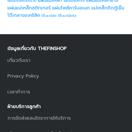
แผ่นแม่เหล็ก
แผ่นแม่เหล็กยาง
แผ่นอะคริลิคใส30x30
แผ่นแม่เหล็กA4
แผ่นแม่เหล็กสติกเกอร์
แผ่นโพลีคาร์บอเนต
แม่เหล็กติดตู้เย็น
โต๊ะกลางอะคริลิค
โต๊ะอะคริลิค
โต๊ะอะคริลิคใส
ข้อมูลเกี่ยวกับ THEFINSHOP
เกี่ยวกับเรา
Privacy Policy
เวลาทำการ
ฝ่ายบริการลูกค้า
การจัดส่งและอัตราการให้บริการ