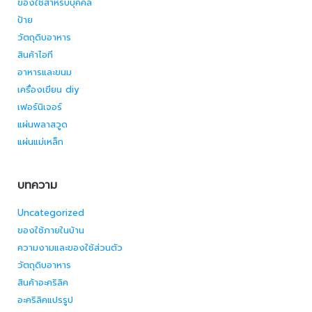
ของใช้สำหรับบุคคล
ป้าย
วัตถุดิบอาหาร
สินค้าไอที
อาหารและขนม
เครื่องเขียน diy
เฟอร์นิเจอร์
แผ่นพลาสวูด
แผ่นแม่เหล็ก
บทความ
Uncategorized
ของใช้ภายในบ้าน
ความงามและของใช้ส่วนตัว
วัตถุดิบอาหาร
สินค้าอะคริลิค
อะคริลิคแปรรูป