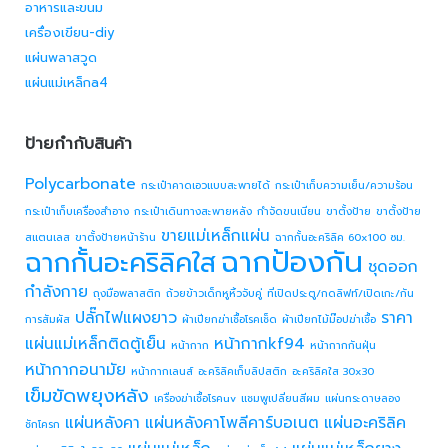
อาหารและขนม
เครื่องเขียน-diy
แผ่นพลาสวูด
แผ่นแม่เหล็กa4
ป้ายกำกับสินค้า
Polycarbonate
กระเป๋าคาดเอวแบบสะพายได้
กระเป๋าเก็บความเย็น/ความร้อน
กระเป๋าเก็บเครื่องสำอาง
กระเป๋าเดินทางสะพายหลัง
กำจัดขนเนียน
ขาตั้งป้าย
ขาตั้งป้าย
ขายแม่เหล็กแผ่น
สแตนเลส
ขาตั้งป้ายหน้าร้าน
ฉากกั้นอะคริลิค 60x100 ซม.
ฉากป้องกัน
ฉากกั้นอะคริลิคใส
ชุดออก
กำลังกาย
ถุงมือพลาสติก
ถ้วยข้าวเด็กหูหิ้วจับคู่
ที่เปิดประตู/กดลิฟท์/เปิดเกะ/กัน
ปลั๊กไฟแผงยาว
ราคา
การสัมผัส
ผ้าเปียกฆ่าเชื้อโรคเช็ด
ผ้าเปียกไม้ม๊อปฆ่าเชื้อ
แผ่นแม่เหล็กติดตู้เย็น
หน้ากากkf94
หน้ากาก
หน้ากากกันฝุ่น
หน้ากากอนามัย
หน้ากากเลนส์
อะคริลิคเก็บลิปสติก
อะคริลิคใส 30x30
เข็มขัดพยุงหลัง
เครื่องฆ่าเชื้อโรคuv
แชมพูเปลี่ยนสีผม
แผ่นกระดาษลอง
แผ่นหลังคา
แผ่นหลังคาโพลีคาร์บอเนต
แผ่นอะคริลิค
ชักโครก