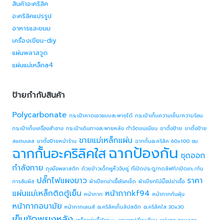
สินค้าอะคริลิค
อะคริลิคแปรรูป
อาหารและขนม
เครื่องเขียน-diy
แผ่นพลาสวูด
แผ่นแม่เหล็กa4
ป้ายกำกับสินค้า
Polycarbonate
กระเป๋าคาดเอวแบบสะพายได้
กระเป๋าเก็บความเย็น/ความร้อน
กระเป๋าเก็บเครื่องสำอาง
กระเป๋าเดินทางสะพายหลัง
กำจัดขนเนียน
ขาตั้งป้าย
ขาตั้งป้าย
ขายแม่เหล็กแผ่น
สแตนเลส
ขาตั้งป้ายหน้าร้าน
ฉากกั้นอะคริลิค 60x100 ซม.
ฉากป้องกัน
ฉากกั้นอะคริลิคใส
ชุดออก
กำลังกาย
ถุงมือพลาสติก
ถ้วยข้าวเด็กหูหิ้วจับคู่
ที่เปิดประตู/กดลิฟท์/เปิดเกะ/กัน
ปลั๊กไฟแผงยาว
ราคา
การสัมผัส
ผ้าเปียกฆ่าเชื้อโรคเช็ด
ผ้าเปียกไม้ม๊อปฆ่าเชื้อ
แผ่นแม่เหล็กติดตู้เย็น
หน้ากากkf94
หน้ากาก
หน้ากากกันฝุ่น
หน้ากากอนามัย
หน้ากากเลนส์
อะคริลิคเก็บลิปสติก
อะคริลิคใส 30x30
เข็มขัดพยุงหลัง
เครื่องฆ่าเชื้อโรคuv
แชมพูเปลี่ยนสีผม
แผ่นกระดาษลอง