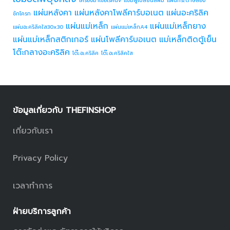
แผ่นหลังคา
แผ่นหลังคาโพลีคาร์บอเนต
แผ่นอะคริลิค
ชักโครก
แผ่นแม่เหล็ก
แผ่นแม่เหล็กยาง
แผ่นอะคริลิคใส30x30
แผ่นแม่เหล็กA4
แผ่นแม่เหล็กสติกเกอร์
แผ่นโพลีคาร์บอเนต
แม่เหล็กติดตู้เย็น
โต๊ะกลางอะคริลิค
โต๊ะอะคริลิค
โต๊ะอะคริลิคใส
ข้อมูลเกี่ยวกับ THEFINSHOP
เกี่ยวกับเรา
Privacy Policy
เวลาทำการ
ฝ่ายบริการลูกค้า