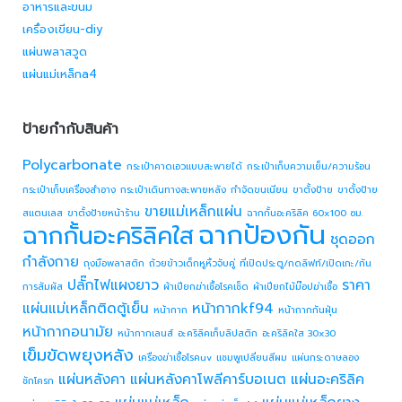
อาหารและขนม
เครื่องเขียน-diy
แผ่นพลาสวูด
แผ่นแม่เหล็กa4
ป้ายกำกับสินค้า
Polycarbonate
กระเป๋าคาดเอวแบบสะพายได้
กระเป๋าเก็บความเย็น/ความร้อน
กระเป๋าเก็บเครื่องสำอาง
กระเป๋าเดินทางสะพายหลัง
กำจัดขนเนียน
ขาตั้งป้าย
ขาตั้งป้าย
ขายแม่เหล็กแผ่น
สแตนเลส
ขาตั้งป้ายหน้าร้าน
ฉากกั้นอะคริลิค 60x100 ซม.
ฉากป้องกัน
ฉากกั้นอะคริลิคใส
ชุดออก
กำลังกาย
ถุงมือพลาสติก
ถ้วยข้าวเด็กหูหิ้วจับคู่
ที่เปิดประตู/กดลิฟท์/เปิดเกะ/กัน
ปลั๊กไฟแผงยาว
ราคา
การสัมผัส
ผ้าเปียกฆ่าเชื้อโรคเช็ด
ผ้าเปียกไม้ม๊อปฆ่าเชื้อ
แผ่นแม่เหล็กติดตู้เย็น
หน้ากากkf94
หน้ากาก
หน้ากากกันฝุ่น
หน้ากากอนามัย
หน้ากากเลนส์
อะคริลิคเก็บลิปสติก
อะคริลิคใส 30x30
เข็มขัดพยุงหลัง
เครื่องฆ่าเชื้อโรคuv
แชมพูเปลี่ยนสีผม
แผ่นกระดาษลอง
แผ่นหลังคา
แผ่นหลังคาโพลีคาร์บอเนต
แผ่นอะคริลิค
ชักโครก