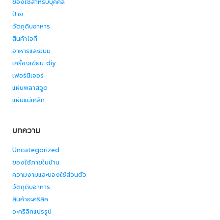
ของใช้สำหรับบุคคล
ป้าย
วัตถุดิบอาหาร
สินค้าไอที
อาหารและขนม
เครื่องเขียน diy
เฟอร์นิเจอร์
แผ่นพลาสวูด
แผ่นแม่เหล็ก
บทความ
Uncategorized
ของใช้ภายในบ้าน
ความงามและของใช้ส่วนตัว
วัตถุดิบอาหาร
สินค้าอะคริลิค
อะคริลิคแปรรูป