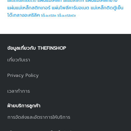
แผ่นแม่เหล็ก
แผ่นแม่เหล็กยาง
แผ่นอะคริลิคใส30x30
แผ่นแม่เหล็กA4
แผ่นแม่เหล็กสติกเกอร์
แผ่นโพลีคาร์บอเนต
แม่เหล็กติดตู้เย็น
โต๊ะกลางอะคริลิค
โต๊ะอะคริลิค
โต๊ะอะคริลิคใส
ข้อมูลเกี่ยวกับ THEFINSHOP
เกี่ยวกับเรา
Privacy Policy
เวลาทำการ
ฝ่ายบริการลูกค้า
การจัดส่งและอัตราการให้บริการ