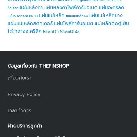
เครื่องฆ่าเชื้อโรคuv
แชมพูเปลี่ยนสีผม
แผ่นกระดาษลอง
แผ่นหลังคา
แผ่นหลังคาโพลีคาร์บอเนต
แผ่นอะคริลิค
ชักโครก
แผ่นแม่เหล็ก
แผ่นแม่เหล็กยาง
แผ่นอะคริลิคใส30x30
แผ่นแม่เหล็กA4
แผ่นแม่เหล็กสติกเกอร์
แผ่นโพลีคาร์บอเนต
แม่เหล็กติดตู้เย็น
โต๊ะกลางอะคริลิค
โต๊ะอะคริลิค
โต๊ะอะคริลิคใส
ข้อมูลเกี่ยวกับ THEFINSHOP
เกี่ยวกับเรา
Privacy Policy
เวลาทำการ
ฝ่ายบริการลูกค้า