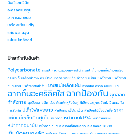
สินค้าอะคริลิค
อะคริลิคแปรรูป
อาหารและขนม
เครื่องเขียน-diy
แผ่นพลาสวูด
แผ่นแม่เหล็กa4
ป้ายกำกับสินค้า
Polycarbonate
กระเป๋าคาดเอวแบบสะพายได้
กระเป๋าเก็บความเย็น/ความร้อน
กระเป๋าเก็บเครื่องสำอาง
กระเป๋าเดินทางสะพายหลัง
กำจัดขนเนียน
ขาตั้งป้าย
ขาตั้งป้าย
ขายแม่เหล็กแผ่น
สแตนเลส
ขาตั้งป้ายหน้าร้าน
ฉากกั้นอะคริลิค 60x100 ซม.
ฉากป้องกัน
ฉากกั้นอะคริลิคใส
ชุดออก
กำลังกาย
ถุงมือพลาสติก
ถ้วยข้าวเด็กหูหิ้วจับคู่
ที่เปิดประตู/กดลิฟท์/เปิดเกะ/กัน
ปลั๊กไฟแผงยาว
ราคา
การสัมผัส
ผ้าเปียกฆ่าเชื้อโรคเช็ด
ผ้าเปียกไม้ม๊อปฆ่าเชื้อ
แผ่นแม่เหล็กติดตู้เย็น
หน้ากากkf94
หน้ากาก
หน้ากากกันฝุ่น
หน้ากากอนามัย
หน้ากากเลนส์
อะคริลิคเก็บลิปสติก
อะคริลิคใส 30x30
เข็มขัดพยุงหลัง